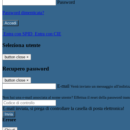
Password
Password dimenticata?
-
Entra con SPID
Entra con CIE
Seleziona utente
button close
×
Recupero password
button close
×
E-mail
Verrà inviato un messaggio all'indirizz
Non hai una e-mail associata al nome utente? Effettua il reset della password tram
E-mail inviata, si prega di controllare la casella di posta elettronica!
Errore