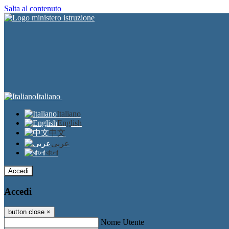
Salta al contenuto
Italiano
Italiano
English
中文
عربى
বাংলা
Accedi
Accedi
button close
×
Nome Utente