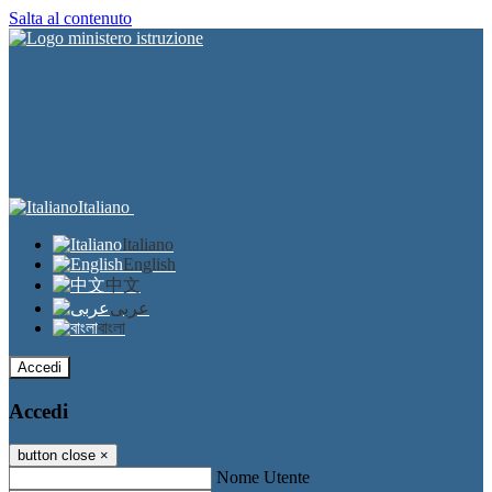
Salta al contenuto
Italiano
Italiano
English
中文
عربى
বাংলা
Accedi
Accedi
button close
×
Nome Utente