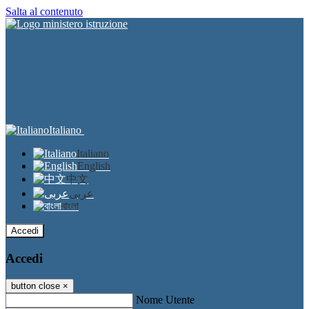
Salta al contenuto
Italiano
Italiano
English
中文
عربى
বাংলা
Accedi
Accedi
button close
×
Nome Utente