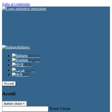
Salta al contenuto
Italiano
Italiano
English
中文
عربى
বাংলা
Accedi
Accedi
button close
×
Nome Utente