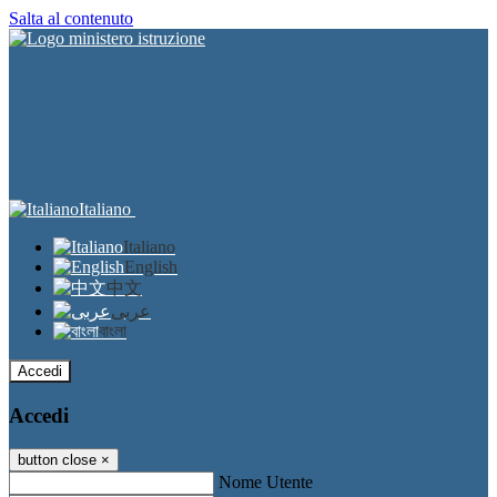
Salta al contenuto
Italiano
Italiano
English
中文
عربى
বাংলা
Accedi
Accedi
button close
×
Nome Utente