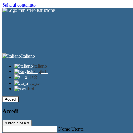
Salta al contenuto
Italiano
Italiano
English
中文
عربى
বাংলা
Accedi
Accedi
button close
×
Nome Utente