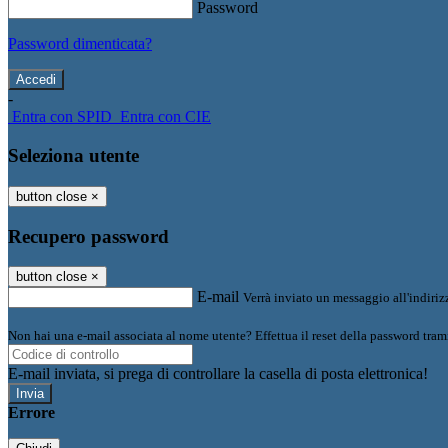
Password
Password dimenticata?
-
Entra con SPID
Entra con CIE
Seleziona utente
button close
×
Recupero password
button close
×
E-mail
Verrà inviato un messaggio all'indirizz
Non hai una e-mail associata al nome utente? Effettua il reset della password tram
E-mail inviata, si prega di controllare la casella di posta elettronica!
Errore