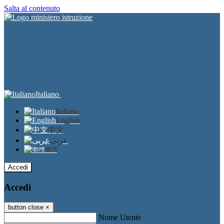
Salta al contenuto
Italiano
Italiano
English
中文
عربى
বাংলা
Accedi
Accedi
button close
×
Nome Utente