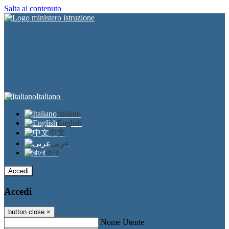
Salta al contenuto
Italiano
Italiano
English
中文
عربى
বাংলা
Accedi
Accedi
button close
×
Nome Utente