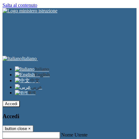
Salta al contenuto
Italiano
Italiano
English
中文
عربى
বাংলা
Accedi
Accedi
button close
×
Nome Utente