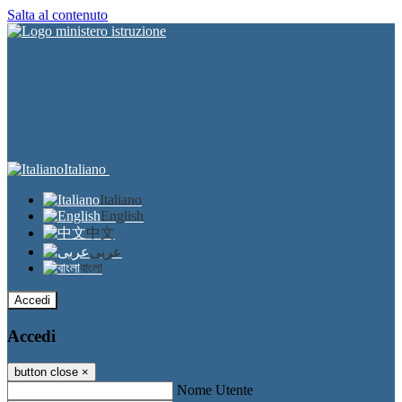
Salta al contenuto
Italiano
Italiano
English
中文
عربى
বাংলা
Accedi
Accedi
button close
×
Nome Utente