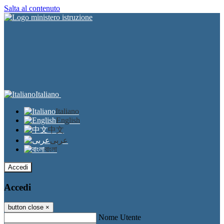
Salta al contenuto
Italiano
Italiano
English
中文
عربى
বাংলা
Accedi
Accedi
button close
×
Nome Utente