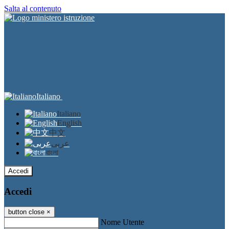
Salta al contenuto
Italiano
Italiano
English
中文
عربى
বাংলা
Accedi
Accedi
button close
×
Nome Utente