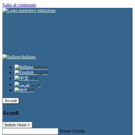
Salta al contenuto
Italiano
Italiano
English
中文
عربى
বাংলা
Accedi
Accedi
button close
×
Nome Utente