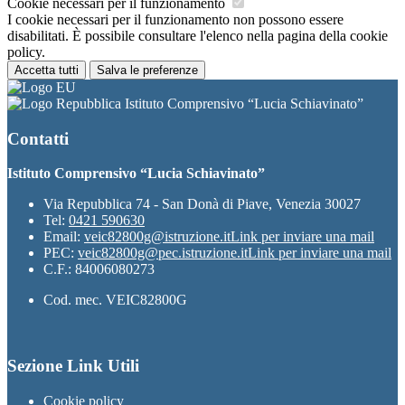
Cookie necessari per il funzionamento
I cookie necessari per il funzionamento non possono essere
disabilitati. È possibile consultare l'elenco nella pagina della cookie
policy.
Accetta tutti
Salva le preferenze
Istituto Comprensivo “Lucia Schiavinato”
Contatti
Istituto Comprensivo “Lucia Schiavinato”
Via Repubblica 74 - San Donà di Piave, Venezia 30027
Tel:
0421 590630
Email:
veic82800g@istruzione.it
Link per inviare una mail
PEC:
veic82800g@pec.istruzione.it
Link per inviare una mail
C.F.: 84006080273
Cod. mec. VEIC82800G
Sezione Link Utili
Cookie policy