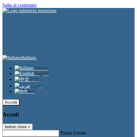
Salta al contenuto
Italiano
Italiano
English
中文
عربى
বাংলা
Accedi
Accedi
button close
×
Nome Utente