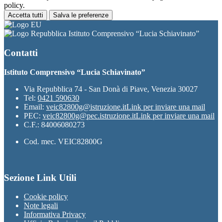
policy.
Accetta tutti
Salva le preferenze
Istituto Comprensivo “Lucia Schiavinato”
Contatti
Istituto Comprensivo “Lucia Schiavinato”
Via Repubblica 74 - San Donà di Piave, Venezia 30027
Tel:
0421 590630
Email:
veic82800g@istruzione.it
Link per inviare una mail
PEC:
veic82800g@pec.istruzione.it
Link per inviare una mail
C.F.: 84006080273
Cod. mec. VEIC82800G
Sezione Link Utili
Cookie policy
Note legali
Informativa Privacy