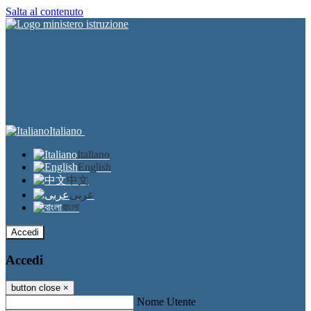
Salta al contenuto
Italiano
Italiano
English
中文
عربى
বাংলা
Accedi
Accedi
button close
×
Nome Utente