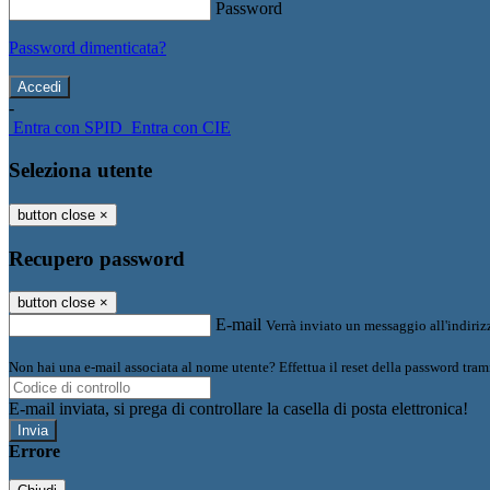
Password
Password dimenticata?
-
Entra con SPID
Entra con CIE
Seleziona utente
button close
×
Recupero password
button close
×
E-mail
Verrà inviato un messaggio all'indirizz
Non hai una e-mail associata al nome utente? Effettua il reset della password tram
E-mail inviata, si prega di controllare la casella di posta elettronica!
Errore