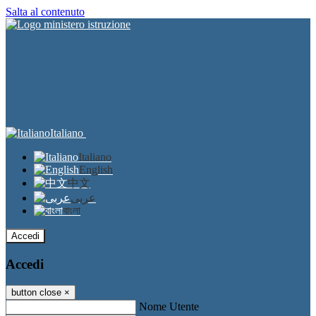
Salta al contenuto
Italiano
Italiano
English
中文
عربى
বাংলা
Accedi
Accedi
button close
×
Nome Utente