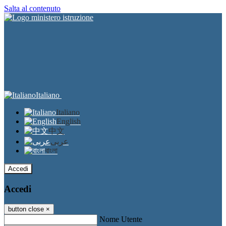
Salta al contenuto
Italiano
Italiano
English
中文
عربى
বাংলা
Accedi
Accedi
button close
×
Nome Utente