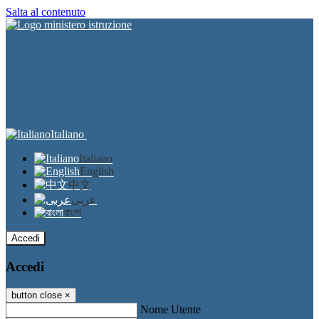
Salta al contenuto
Italiano
Italiano
English
中文
عربى
বাংলা
Accedi
Accedi
button close
×
Nome Utente