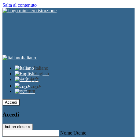
Salta al contenuto
Italiano
Italiano
English
中文
عربى
বাংলা
Accedi
Accedi
button close
×
Nome Utente