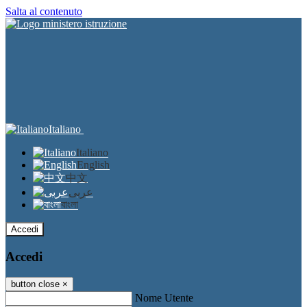
Salta al contenuto
Italiano
Italiano
English
中文
عربى
বাংলা
Accedi
Accedi
button close
×
Nome Utente