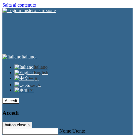
Salta al contenuto
Italiano
Italiano
English
中文
عربى
বাংলা
Accedi
Accedi
button close
×
Nome Utente