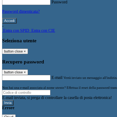
Password
Password dimenticata?
-
Entra con SPID
Entra con CIE
Seleziona utente
button close
×
Recupero password
button close
×
E-mail
Verrà inviato un messaggio all'indirizz
Non hai una e-mail associata al nome utente? Effettua il reset della password tram
E-mail inviata, si prega di controllare la casella di posta elettronica!
Errore