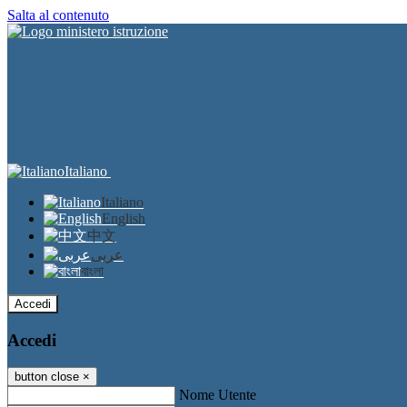
Salta al contenuto
Italiano
Italiano
English
中文
عربى
বাংলা
Accedi
Accedi
button close
×
Nome Utente