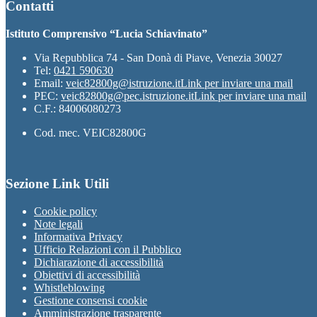
Contatti
Istituto Comprensivo “Lucia Schiavinato”
Via Repubblica 74 - San Donà di Piave, Venezia 30027
Tel:
0421 590630
Email:
veic82800g@istruzione.it
Link per inviare una mail
PEC:
veic82800g@pec.istruzione.it
Link per inviare una mail
C.F.: 84006080273
Cod. mec. VEIC82800G
Sezione Link Utili
Cookie policy
Note legali
Informativa Privacy
Ufficio Relazioni con il Pubblico
Dichiarazione di accessibilità
Obiettivi di accessibilità
Whistleblowing
Gestione consensi cookie
Amministrazione trasparente