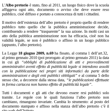
L’
Albo pretorio
è stato, fino al 2011, un luogo fisico dove la scuola
affiggeva ogni atto, documento o avviso che deve essere reso
pubblico, cioè diffuso e portato a conoscenza di tutti i cittadini.
Il motivo dell’esistenza dell’albo pretorio è proprio quello di rendere
pubblico tutto quello che la pubblica amministrazione decide,
contribuendo a rendere “trasparente” la sua azione. In molti casi un
atto della pubblica amministrazione non ha efficacia, cioè non ha
validità legale, se non è pubblico o affisso in un luogo pubblico
(appunto, l’albo pretorio).
La Legge
18 giugno 2009, n.69
ha fissato, al comma 1 dell’art.32,
al primo gennaio 2010 (poi prorogato al primo gennaio 2011) la data
in cui gli
“obblighi di pubblicazione di atti e provvedimenti
amministrativi aventi effetto di pubblicità legale si intendono assolti
con la pubblicazione nei propri siti informatici da parte delle
amministrazioni e degli enti pubblici obbligati”
e al comma 5 dello
stesso che, a decorrere dalla stessa data,
“le pubblicazioni effettuate
in forma cartacea non hanno effetto di pubblicità legale”
.
Tutti i documenti e gli atti che devono essere resi pubblici solo
tramite. Le regole con le quali funziona l’albo pretorio non
cambiano, rimangono invariate. Cambia lo strumento: al posto del
documento stampato e affisso nella stanza dell’albo pretorio c’è il
sito web dell’Istituto.