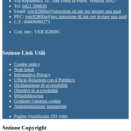
Via Repubblica 74 - San Donà di Piave, Venezia 30027
Tel:
0421 590630
Email:
veic82800g@istruzione.it
Link per inviare una mail
PEC:
veic82800g@pec.istruzione.it
Link per inviare una mail
C.F.: 84006080273
Cod. mec. VEIC82800G
Sezione Link Utili
Cookie policy
Note legali
Informativa Privacy
Ufficio Relazioni con il Pubblico
Dichiarazione di accessibilità
Obiettivi di accessibilità
Whistleblowing
Gestione consensi cookie
Amministrazione trasparente
Pagina visualizzata
193
volte
Sezione Copyright