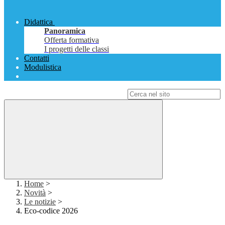
Didattica
Panoramica
Offerta formativa
I progetti delle classi
Contatti
Modulistica
Campo di ricerca per le pagine del sito
Home
>
Novità
>
Le notizie
>
Eco-codice 2026