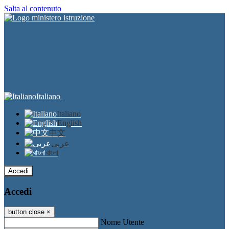
Salta al contenuto
Italiano
Italiano
English
中文
عربى
বাংলা
Accedi
Accedi
button close
×
Nome Utente