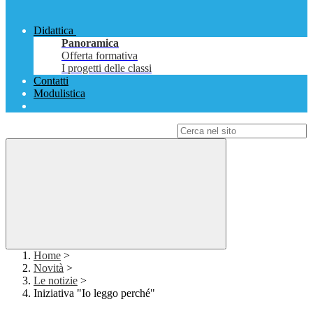
Didattica
Panoramica
Offerta formativa
I progetti delle classi
Contatti
Modulistica
Campo di ricerca per le pagine del sito
Home
>
Novità
>
Le notizie
>
Iniziativa "Io leggo perché"