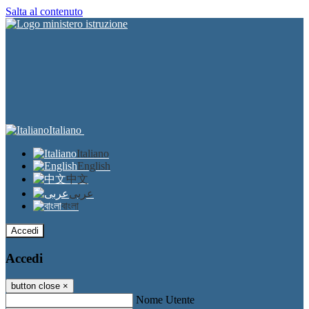
Salta al contenuto
Italiano
Italiano
English
中文
عربى
বাংলা
Accedi
Accedi
button close
×
Nome Utente