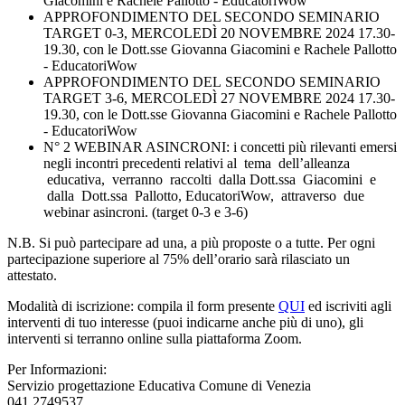
Giacomini e Rachele Pallotto - EducatoriWow
APPROFONDIMENTO DEL SECONDO SEMINARIO
TARGET 0-3, MERCOLEDÌ 20 NOVEMBRE 2024 17.30-
19.30, con le Dott.sse Giovanna Giacomini e Rachele Pallotto
- EducatoriWow
APPROFONDIMENTO DEL SECONDO SEMINARIO
TARGET 3-6, MERCOLEDÌ 27 NOVEMBRE 2024 17.30-
19.30, con le Dott.sse Giovanna Giacomini e Rachele Pallotto
- EducatoriWow
N° 2 WEBINAR ASINCRONI: i concetti più rilevanti emersi
negli incontri precedenti relativi al tema dell’alleanza
educativa, verranno raccolti dalla Dott.ssa Giacomini e
dalla Dott.ssa Pallotto, EducatoriWow, attraverso due
webinar asincroni. (target 0-3 e 3-6)
N.B. Si può partecipare ad una, a più proposte o a tutte. Per ogni
partecipazione superiore al 75% dell’orario sarà rilasciato un
attestato.
Modalità di iscrizione: compila il form presente
QUI
ed iscriviti agli
interventi di tuo interesse (puoi indicarne anche più di uno), gli
interventi si terranno online sulla piattaforma Zoom.
Per Informazioni:
Servizio progettazione Educativa Comune di Venezia
041 2749537