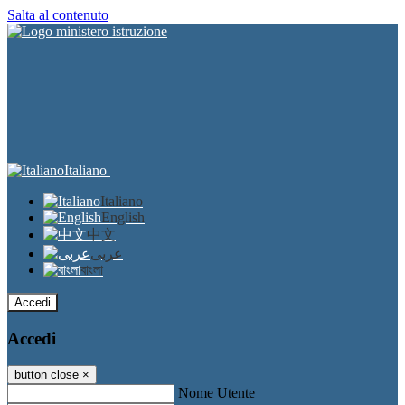
Salta al contenuto
Italiano
Italiano
English
中文
عربى
বাংলা
Accedi
Accedi
button close
×
Nome Utente