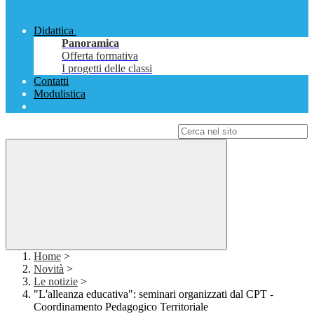
Didattica
Panoramica
Offerta formativa
I progetti delle classi
Contatti
Modulistica
Campo di ricerca per le pagine del sito
Home
>
Novità
>
Le notizie
>
"L'alleanza educativa": seminari organizzati dal CPT -
Coordinamento Pedagogico Territoriale