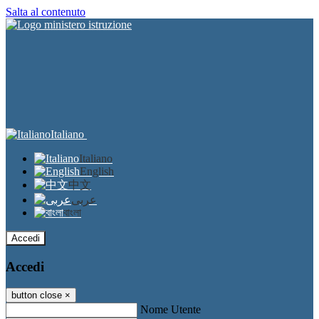
Salta al contenuto
Italiano
Italiano
English
中文
عربى
বাংলা
Accedi
Accedi
button close
×
Nome Utente