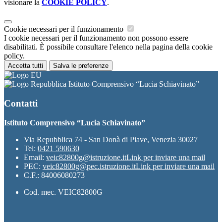
visionare la
COOKIE POLICY
.
Cookie necessari per il funzionamento
I cookie necessari per il funzionamento non possono essere
disabilitati. È possibile consultare l'elenco nella pagina della cookie
policy.
Accetta tutti
Salva le preferenze
Istituto Comprensivo “Lucia Schiavinato”
Contatti
Istituto Comprensivo “Lucia Schiavinato”
Via Repubblica 74 - San Donà di Piave, Venezia 30027
Tel:
0421 590630
Email:
veic82800g@istruzione.it
Link per inviare una mail
PEC:
veic82800g@pec.istruzione.it
Link per inviare una mail
C.F.: 84006080273
Cod. mec. VEIC82800G