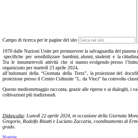
Campo di ricerca per le pagine del sito
1970 dalle Nazioni Unite per promuovere la salvaguardia del pianeta e d
specifiche per sensibilizzare bambini, alunni, studenti e la cittadin
Tra le innumerevoli attività che si stanno svolgendo presso l’Istituto
organizzato per martedì 23 aprile 2024,
all’indomani della “Giornata della Terra”, la proiezione del docuf
proiezione presso il Centro Culturale "L. da Vinci" ha coinvolto class
Questo mediometraggio racconta, grazie alle riprese e ai dialoghi, i val
coltivazioni più tradizionali.
Didascalia
: Lunedì 22 aprile 2024, in occasione della Giornata Mon
Gregorio, Rodolfo Bisatti e Luciano Zaccaria, coordinamento di Erma
grado.
Notizie