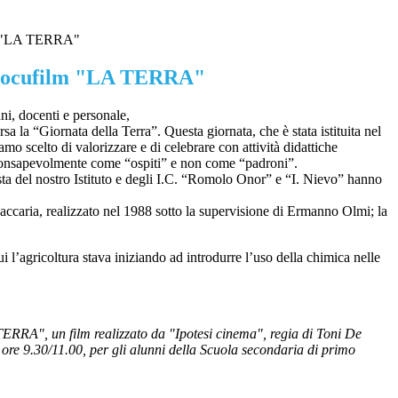
lm "LA TERRA"
 Docufilm "LA TERRA"
nni, docenti e personale,
rsa la “Giornata della Terra”. Questa giornata, che è stata istituita nel
o scelto di valorizzare e di celebrare con attività didattiche
ci consapevolmente come “ospiti” e non come “padroni”.
ista del nostro Istituto e degli I.C. “Romolo Onor” e “I. Nievo” hanno
ria, realizzato nel 1988 sotto la supervisione di Ermanno Olmi; la
i l’agricoltura stava iniziando ad introdurre l’uso della chimica nelle
ERRA", un film realizzato da "Ipotesi cinema", regia di Toni De
re 9.30/11.00, per gli alunni della Scuola secondaria di primo