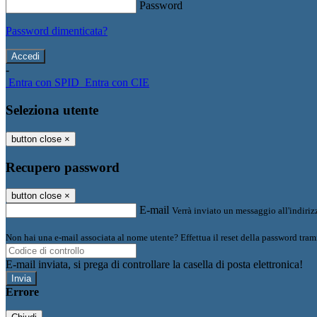
Password
Password dimenticata?
-
Entra con SPID
Entra con CIE
Seleziona utente
button close
×
Recupero password
button close
×
E-mail
Verrà inviato un messaggio all'indirizz
Non hai una e-mail associata al nome utente? Effettua il reset della password tram
E-mail inviata, si prega di controllare la casella di posta elettronica!
Errore