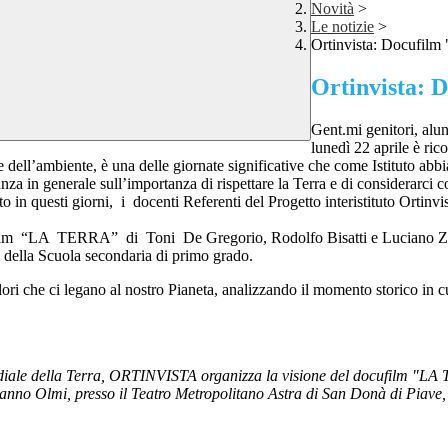
Novità
>
Le notizie
>
Ortinvista: Docufi
Ortinvista:
Gent.mi genitori, alu
lunedì 22 aprile è rico
ell’ambiente, è una delle giornate significative che come Istituto abbiam
anza in generale sull’importanza di rispettare la Terra e di considerar
 in questi giorni, i docenti Referenti del Progetto interistituto Ortinv
ilm “LA TERRA” di Toni De Gregorio, Rodolfo Bisatti e Luciano Zacca
i della Scuola secondaria di primo grado.
ori che ci legano al nostro Pianeta, analizzando il momento storico in cu
diale della Terra, ORTINVISTA organizza la visione del docufilm "LA T
nno Olmi, presso il Teatro Metropolitano Astra di San Donà di Piave, o