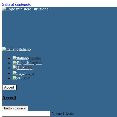
Salta al contenuto
Italiano
Italiano
English
中文
عربى
বাংলা
Accedi
Accedi
button close
×
Nome Utente