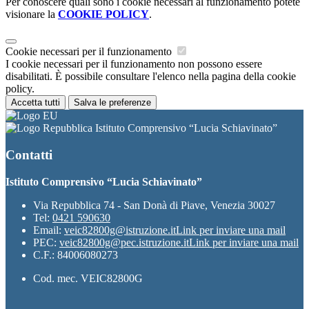
Per conoscere quali sono i cookie necessari al funzionamento potete
visionare la
COOKIE POLICY
.
Cookie necessari per il funzionamento
I cookie necessari per il funzionamento non possono essere
disabilitati. È possibile consultare l'elenco nella pagina della cookie
policy.
Accetta tutti
Salva le preferenze
Istituto Comprensivo “Lucia Schiavinato”
Contatti
Istituto Comprensivo “Lucia Schiavinato”
Via Repubblica 74 - San Donà di Piave, Venezia 30027
Tel:
0421 590630
Email:
veic82800g@istruzione.it
Link per inviare una mail
PEC:
veic82800g@pec.istruzione.it
Link per inviare una mail
C.F.: 84006080273
Cod. mec. VEIC82800G