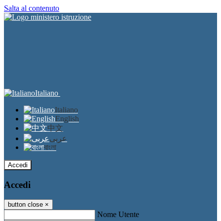
Salta al contenuto
Italiano
Italiano
English
中文
عربى
বাংলা
Accedi
Accedi
button close
×
Nome Utente