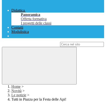
Didattica
Panoramica
Offerta formativa
I progetti delle classi
Contatti
Modulistica
Campo di ricerca per le pagine del sito
Home
>
Novità
>
Le notizie
>
Tutti in Piazza per la Festa delle Api!