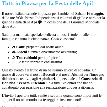
Tutti in Piazza per la Festa delle Api!
Il nostro Istituto scende in piazza per l'ambiente! Sabato
16 maggio
,
dalle ore
9:30
, Piazza Indipendenza si colorerà di giallo e nero per la
grande
Festa delle Api
🐝
, in occasione della Giornata Mondiale
delle Api.
Sarà una mattinata speciale dedicata ai nostri studenti, alle loro
famiglie e a tutta la cittadinanza. Cosa vi aspetta?
🎶
Canti
preparati dai nostri alunni;
🎮
Giochi
a tema e divertimento assicurato;
🎨
Truccabimbi
per i più piccoli;
✨
…e tanto ronzante entusiasmo!
Questo evento è il frutto di un bellissimo lavoro di squadra. Un
grazie di cuore va ai nostri
Docenti
e ai nostri
Alunni
per l'impegno
didattico e creativo, agli
Apicoltori
, al personale del
Consorzio di
Bonifica "Veneto Orientale"
e a tutti i volontari che hanno
collaborato con passione alla realizzazione di questa giornata.
L'invito è aperto a tutti: venite a scoprire quanto sono importanti le
api per il nostro mondo e a festeggiare insieme a noi!