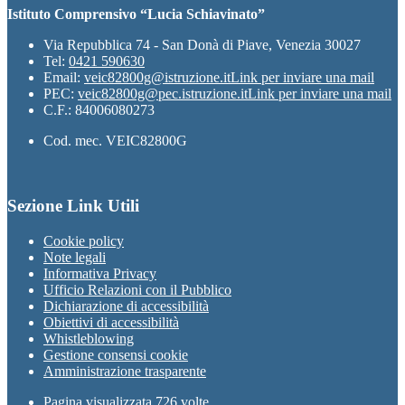
Istituto Comprensivo “Lucia Schiavinato”
Via Repubblica 74 - San Donà di Piave, Venezia 30027
Tel:
0421 590630
Email:
veic82800g@istruzione.it
Link per inviare una mail
PEC:
veic82800g@pec.istruzione.it
Link per inviare una mail
C.F.: 84006080273
Cod. mec. VEIC82800G
Sezione Link Utili
Cookie policy
Note legali
Informativa Privacy
Ufficio Relazioni con il Pubblico
Dichiarazione di accessibilità
Obiettivi di accessibilità
Whistleblowing
Gestione consensi cookie
Amministrazione trasparente
Pagina visualizzata
726
volte