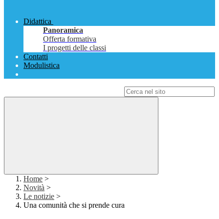
Didattica
Panoramica
Offerta formativa
I progetti delle classi
Contatti
Modulistica
Campo di ricerca per le pagine del sito
Home
>
Novità
>
Le notizie
>
Una comunità che si prende cura