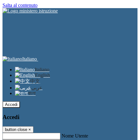
Salta al contenuto
Italiano
Italiano
English
中文
عربى
বাংলা
Accedi
Accedi
button close
×
Nome Utente