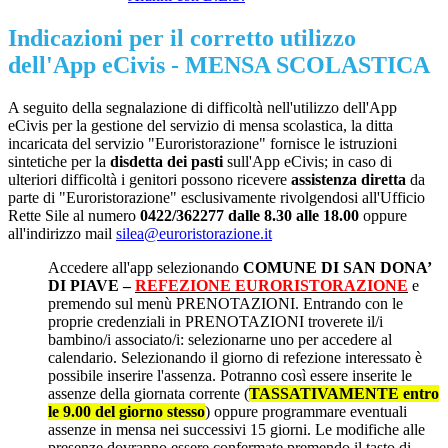
Indicazioni per il corretto utilizzo
dell'App eCivis - MENSA SCOLASTICA
A seguito della segnalazione di difficoltà nell'utilizzo dell'App
eCivis per la gestione del servizio di mensa scolastica, la ditta
incaricata del servizio "Euroristorazione" fornisce le istruzioni
sintetiche per la
disdetta dei pasti
sull'App eCivis; in caso di
ulteriori difficoltà i genitori possono ricevere
assistenza diretta
da
parte di "Euroristorazione" esclusivamente rivolgendosi all'Ufficio
Rette Sile al numero
0422/362277 dalle 8.30 alle 18.00
oppure
all'indirizzo mail
silea@euroristorazione.it
Accedere all'app selezionando
COMUNE DI SAN DONA’
DI PIAVE –
REFEZIONE EURORISTORAZIONE
e
premendo sul menù PRENOTAZIONI. Entrando con le
proprie credenziali in PRENOTAZIONI troverete il/i
bambino/i associato/i: selezionarne uno per accedere al
calendario. Selezionando il giorno di refezione interessato è
possibile inserire l'assenza. Potranno così essere inserite le
assenze della giornata corrente (
TASSATIVAMENTE entro
le 9.00 del giorno stesso
) oppure programmare eventuali
assenze in mensa nei successivi 15 giorni. Le modifiche alle
presenze dovranno essere confermate premendo il tasto di