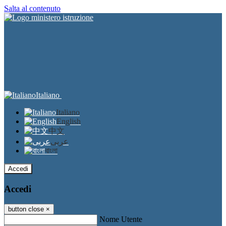
Salta al contenuto
Italiano
Italiano
English
中文
عربى
বাংলা
Accedi
Accedi
button close
×
Nome Utente