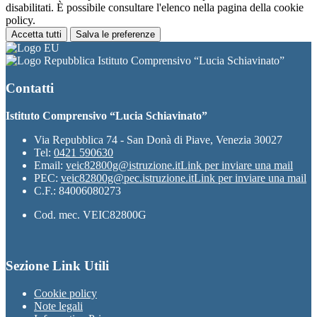
disabilitati. È possibile consultare l'elenco nella pagina della cookie
policy.
Accetta tutti
Salva le preferenze
Istituto Comprensivo “Lucia Schiavinato”
Contatti
Istituto Comprensivo “Lucia Schiavinato”
Via Repubblica 74 - San Donà di Piave, Venezia 30027
Tel:
0421 590630
Email:
veic82800g@istruzione.it
Link per inviare una mail
PEC:
veic82800g@pec.istruzione.it
Link per inviare una mail
C.F.: 84006080273
Cod. mec. VEIC82800G
Sezione Link Utili
Cookie policy
Note legali