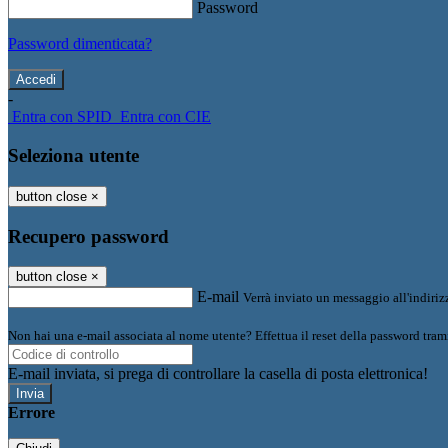
Password
Password dimenticata?
-
Entra con SPID
Entra con CIE
Seleziona utente
button close
×
Recupero password
button close
×
E-mail
Verrà inviato un messaggio all'indirizz
Non hai una e-mail associata al nome utente? Effettua il reset della password tram
E-mail inviata, si prega di controllare la casella di posta elettronica!
Errore