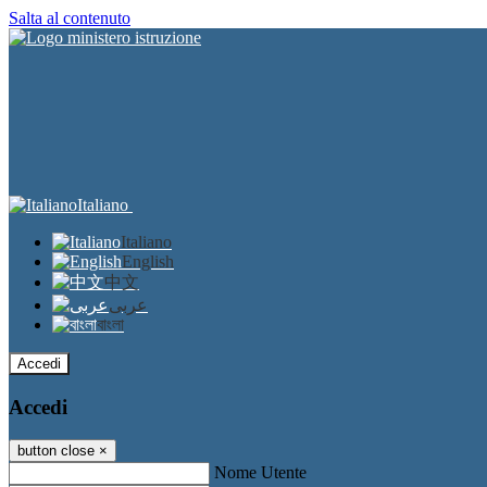
Salta al contenuto
Italiano
Italiano
English
中文
عربى
বাংলা
Accedi
Accedi
button close
×
Nome Utente