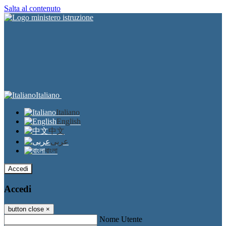
Salta al contenuto
Italiano
Italiano
English
中文
عربى
বাংলা
Accedi
Accedi
button close
×
Nome Utente