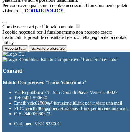
piattaforma e non è possibile disabilitarli.
Per conoscere quali sono i cookie necessari al funzionamento potete
visionare la
COOKIE POLICY
.
Cookie necessari per il funzionamento
I cookie necessari per il funzionamento non possono essere
disabilitati. È possibile consultare l'elenco nella pagina della cookie
policy.
Accetta tutti
Salva le preferenze
Istituto Comprensivo “Lucia Schiavinato”
Contatti
Istituto Comprensivo “Lucia Schiavinato”
Via Repubblica 74 - San Donà di Piave, Venezia 30027
Tel:
0421 590630
Email:
veic82800g@istruzione.it
Link per inviare una mail
PEC:
veic82800g@pec.istruzione.it
Link per inviare una mail
C.F.: 84006080273
Cod. mec. VEIC82800G