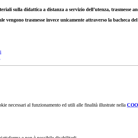
iali sulla didattica a distanza a servizio dell’utenza, trasmesse an
ale vengono trasmesse invece unicamente attraverso la bacheca del r
i
i
kie necessari al funzionamento ed utili alle finalità illustrate nella
COO
attaforma e non è possibile disabilitarli.