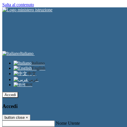
Salta al contenuto
Italiano
Italiano
English
中文
عربى
বাংলা
Accedi
Accedi
button close
×
Nome Utente