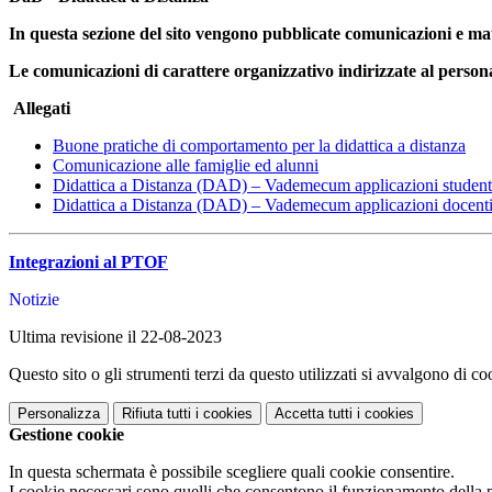
In questa sezione del sito vengono pubblicate comunicazioni e mater
Le comunicazioni di carattere organizzativo indirizzate al person
Allegati
Buone pratiche di comportamento per la didattica a distanza
Comunicazione alle famiglie ed alunni
Didattica a Distanza (DAD) – Vademecum applicazioni student
Didattica a Distanza (DAD) – Vademecum applicazioni docent
Integrazioni al PTOF
Notizie
Ultima revisione il 22-08-2023
Questo sito o gli strumenti terzi da questo utilizzati si avvalgono di coo
Personalizza
Rifiuta tutti
i cookies
Accetta tutti
i cookies
Gestione cookie
In questa schermata è possibile scegliere quali cookie consentire.
I cookie necessari sono quelli che consentono il funzionamento della pi