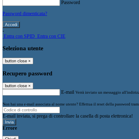
Password
Password dimenticata?
-
Entra con SPID
Entra con CIE
Seleziona utente
button close
×
Recupero password
button close
×
E-mail
Verrà inviato un messaggio all'indirizz
Non hai una e-mail associata al nome utente? Effettua il reset della password tram
E-mail inviata, si prega di controllare la casella di posta elettronica!
Errore