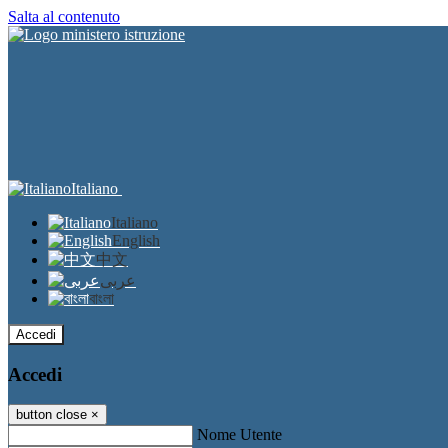
Salta al contenuto
Italiano
Italiano
English
中文
عربى
বাংলা
Accedi
Accedi
button close
×
Nome Utente