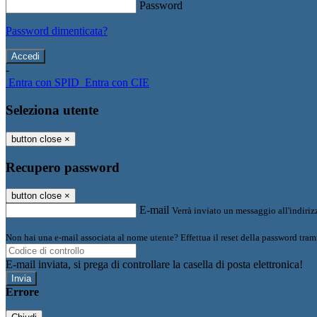
Password
Password dimenticata?
-
Entra con SPID
Entra con CIE
Seleziona utente
button close
×
Recupero password
button close
×
E-mail
Verrà inviato un messaggio all'indirizz
Non hai una e-mail associata al nome utente? Effettua il reset della password tram
E-mail inviata, si prega di controllare la casella di posta elettronica!
Errore