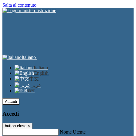
Salta al contenuto
Italiano
Italiano
English
中文
عربى
বাংলা
Accedi
Accedi
button close
×
Nome Utente