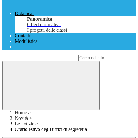
Didattica
Panoramica
Offerta formativa
I progetti delle classi
Contatti
Modulistica
Campo di ricerca per le pagine del sito
Home
>
Novità
>
Le notizie
>
Orario estivo degli uffici di segreteria