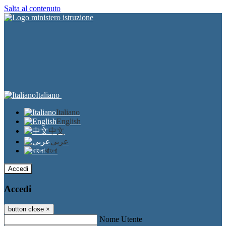
Salta al contenuto
Italiano
Italiano
English
中文
عربى
বাংলা
Accedi
Accedi
button close
×
Nome Utente